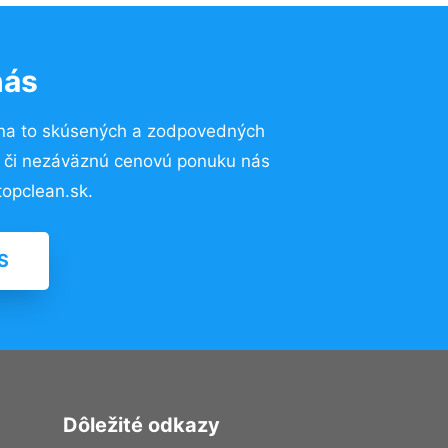
nás
na to skúsených a zodpovedných
ií či nezáväznú cenovú ponuku nás
opclean.sk.
S
Dôležité odkazy