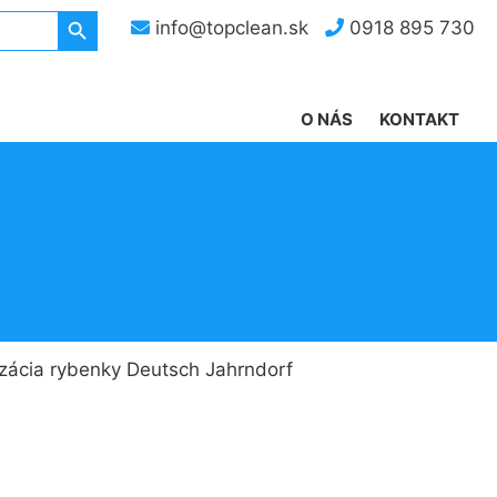
Search Button
info@topclean.sk
0918 895 730
O NÁS
KONTAKT