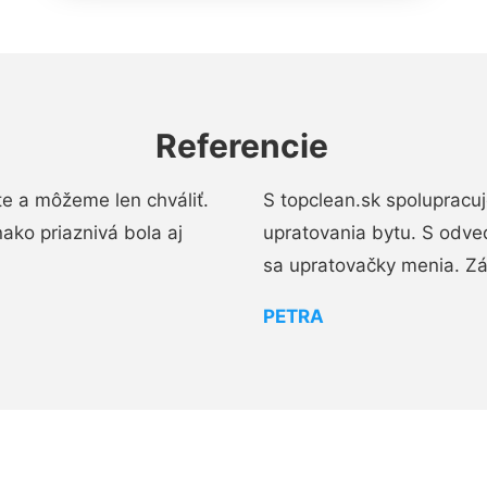
Referencie
e a môžeme len chváliť.
S topclean.sk spolupracu
ako priaznivá bola aj
upratovania bytu. S odve
sa upratovačky menia. Zá
PETRA