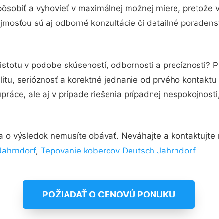
pôsobiť a vyhovieť v maximálnej možnej miere, pretože 
jmosťou sú aj odborné konzultácie či detailné poradenst
istotu v podobe skúseností, odbornosti a precíznosti? 
itu, serióznosť a korektné jednanie od prvého kontakt
práce, ale aj v prípade riešenia prípadnej nespokojnosti
a o výsledok nemusíte obávať. Neváhajte a kontaktujte ná
Jahrndorf
,
Tepovanie kobercov Deutsch Jahrndorf
.
POŽIADAŤ O CENOVÚ PONUKU