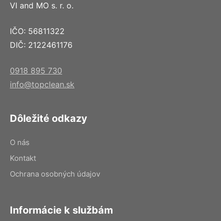
VI and MO s. r. o.
IČO: 56811322
DIČ: 2122461176
0918 895 730
info@topclean.sk
Dôležité odkazy
O nás
Kontakt
Ochrana osobných údajov
Informácie k službám