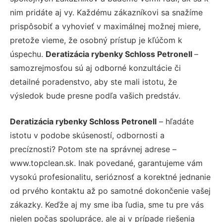
nim pridáte aj vy. Každému zákazníkovi sa snažíme
prispôsobiť a vyhovieť v maximálnej možnej miere,
pretože vieme, že osobný prístup je kľúčom k
úspechu.
Deratizácia rybenky Schloss Petronell
–
samozrejmosťou sú aj odborné konzultácie či
detailné poradenstvo, aby ste mali istotu, že
výsledok bude presne podľa vašich predstáv.
Deratizácia rybenky Schloss Petronell
– hľadáte
istotu v podobe skúseností, odbornosti a
precíznosti? Potom ste na správnej adrese –
www.topclean.sk. Inak povedané, garantujeme vám
vysokú profesionalitu, serióznosť a korektné jednanie
od prvého kontaktu až po samotné dokončenie vašej
zákazky. Keďže aj my sme iba ľudia, sme tu pre vás
nielen počas spolupráce, ale aj v prípade riešenia