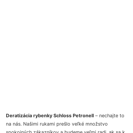
Deratizácia rybenky Schloss Petronell
– nechajte to
na nás. Našimi rukami prešlo veľké množstvo
spokojných zákazníkov a budeme veľmi radi, ak sa k