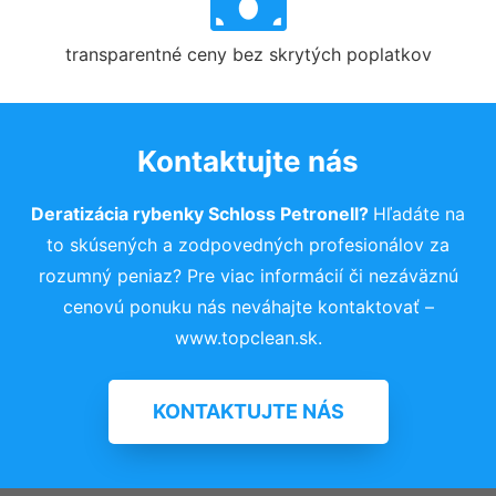
transparentné ceny bez skrytých poplatkov
Kontaktujte nás
Deratizácia rybenky Schloss Petronell?
Hľadáte na
to skúsených a zodpovedných profesionálov za
rozumný peniaz? Pre viac informácií či nezáväznú
cenovú ponuku nás neváhajte kontaktovať –
www.topclean.sk.
KONTAKTUJTE NÁS