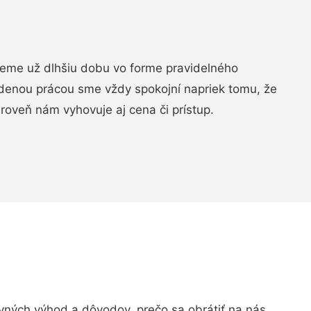
jeme už dlhšiu dobu vo forme pravidelného
denou prácou sme vždy spokojní napriek tomu, že
roveň nám vyhovuje aj cena či prístup.
ných výhod a dôvodov, prečo sa obrátiť na nás.