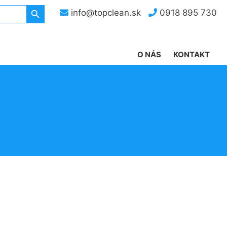
Search Button
info@topclean.sk
0918 895 730
O NÁS
KONTAKT