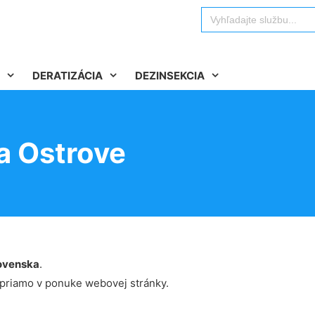
Search
for:
DERATIZÁCIA
DEZINSEKCIA
a Ostrove
ovenska
.
 priamo v ponuke webovej stránky.