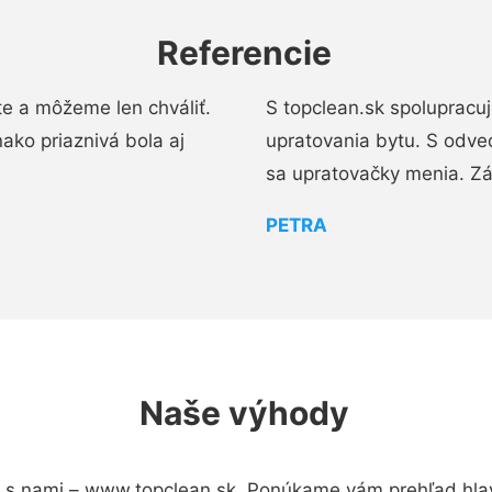
Referencie
e a môžeme len chváliť.
S topclean.sk spolupracu
ako priaznivá bola aj
upratovania bytu. S odve
sa upratovačky menia. Zá
PETRA
Naše výhody
 s nami – www.topclean.sk. Ponúkame vám prehľad hlav