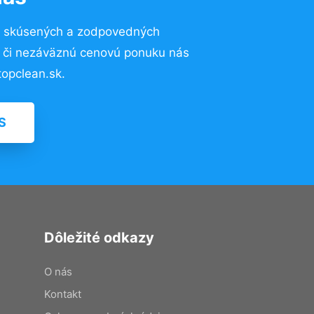
o skúsených a zodpovedných
ií či nezáväznú cenovú ponuku nás
opclean.sk.
S
Dôležité odkazy
O nás
Kontakt