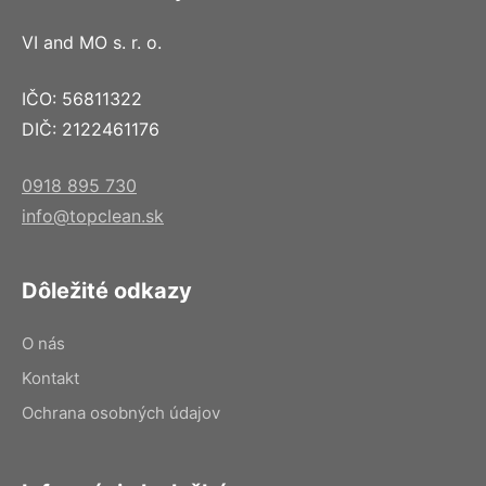
VI and MO s. r. o.
IČO: 56811322
DIČ: 2122461176
0918 895 730
info@topclean.sk
Dôležité odkazy
O nás
Kontakt
Ochrana osobných údajov