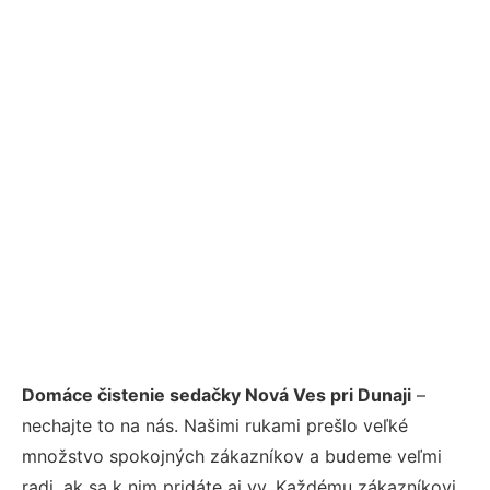
Domáce čistenie sedačky Nová Ves pri Dunaji
–
nechajte to na nás. Našimi rukami prešlo veľké
množstvo spokojných zákazníkov a budeme veľmi
radi, ak sa k nim pridáte aj vy. Každému zákazníkovi