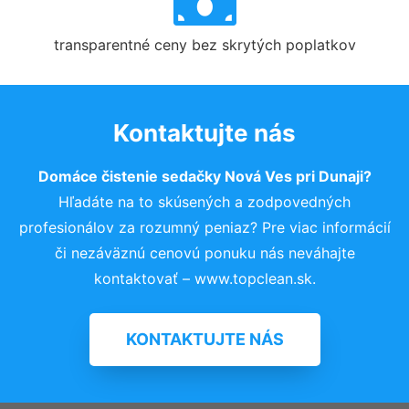
transparentné ceny bez skrytých poplatkov
Kontaktujte nás
Domáce čistenie sedačky Nová Ves pri Dunaji?
Hľadáte na to skúsených a zodpovedných
profesionálov za rozumný peniaz? Pre viac informácií
či nezáväznú cenovú ponuku nás neváhajte
kontaktovať – www.topclean.sk.
KONTAKTUJTE NÁS