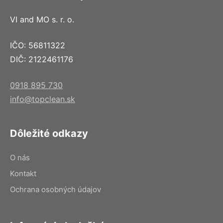
VI and MO s. r. o.
IČO: 56811322
DIČ: 2122461176
0918 895 730
info@topclean.sk
Dôležité odkazy
O nás
Kontakt
Ochrana osobných údajov