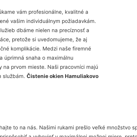
úkame vám profesionálne, kvalitné a
bené vašim individuálnym požiadavkám.
 služieb dbáme nielen na precíznosť a
ráce, pretože si uvedomujeme, že aj
čné komplikácie. Medzi naše firemné
up a úprimná snaha o maximálnu
y na prvom mieste. Naši pracovníci majú
im službám.
Čistenie okien Hamuliakovo
hajte to na nás. Našimi rukami prešlo veľké množstvo s
prispôsobiť a vyhovieť v maximálnej možnej miere, pret