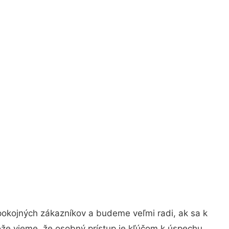
pokojných zákazníkov a budeme veľmi radi, ak sa k
ože vieme, že osobný prístup je kľúčom k úspechu.