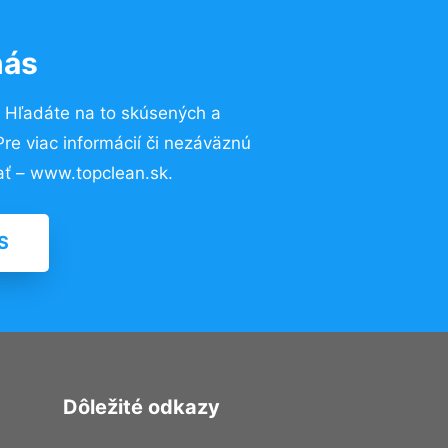
nás
?
Hľadáte na to skúsených a
e viac informácií či nezáväznú
ť – www.topclean.sk.
S
Dôležité odkazy