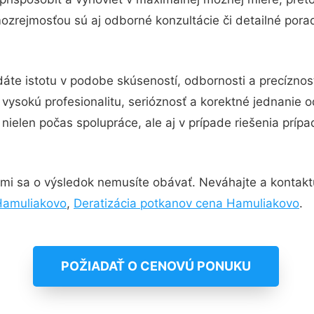
ozrejmosťou sú aj odborné konzultácie či detailné porad
áte istotu v podobe skúseností, odbornosti a precíznos
ysokú profesionalitu, serióznosť a korektné jednanie 
nielen počas spolupráce, ale aj v prípade riešenia príp
mi sa o výsledok nemusíte obávať. Neváhajte a kontaktujt
Hamuliakovo
,
Deratizácia potkanov cena Hamuliakovo
.
POŽIADAŤ O CENOVÚ PONUKU