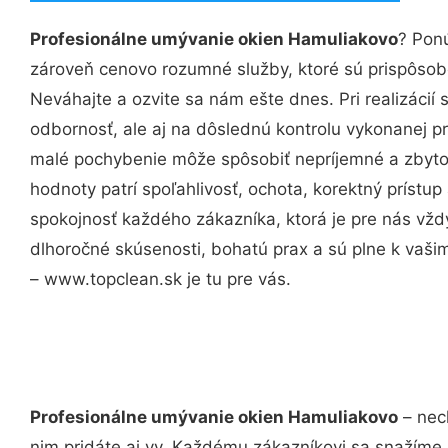
Profesionálne umývanie okien Hamuliakovo
? Pon
zároveň cenovo rozumné služby, ktoré sú prispôso
Neváhajte a ozvite sa nám ešte dnes. Pri realizácií
odbornosť, ale aj na dôslednú kontrolu vykonanej p
malé pochybenie môže spôsobiť nepríjemné a zbyto
hodnoty patrí spoľahlivosť, ochota, korektný príst
spokojnosť každého zákazníka, ktorá je pre nás vžd
dlhoročné skúsenosti, bohatú prax a sú plne k vaš
– www.topclean.sk je tu pre vás.
Profesionálne umývanie okien Hamuliakovo
– nec
nim pridáte aj vy. Každému zákazníkovi sa snažíme 