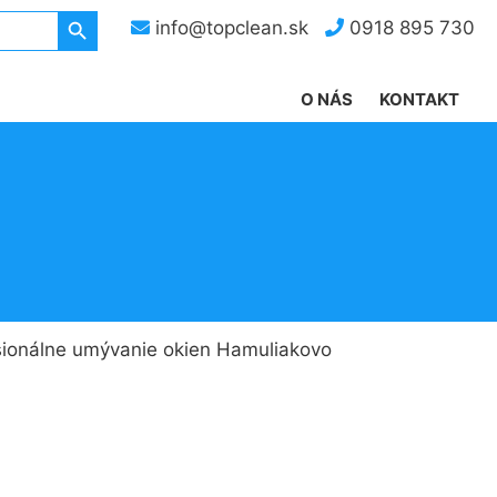
Search Button
info@topclean.sk
0918 895 730
O NÁS
KONTAKT