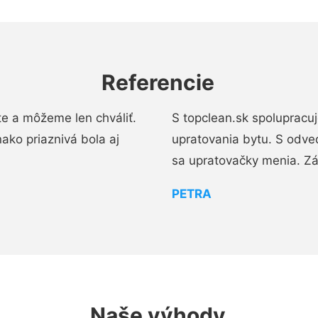
Referencie
e a môžeme len chváliť.
S topclean.sk spolupracu
ako priaznivá bola aj
upratovania bytu. S odve
sa upratovačky menia. Zá
PETRA
Naše výhody