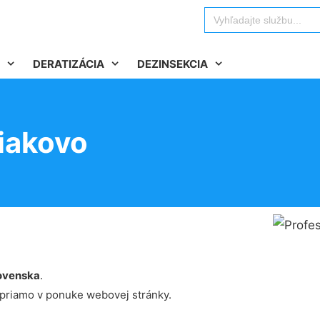
Search
for:
DERATIZÁCIA
DEZINSEKCIA
iakovo
ovenska
.
 priamo v ponuke webovej stránky.