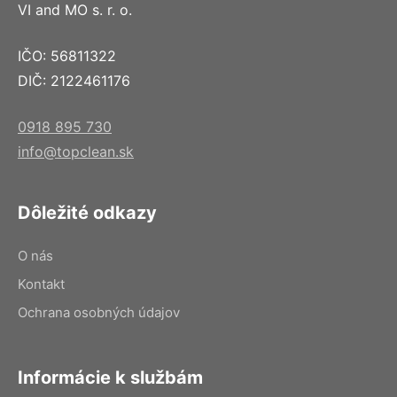
VI and MO s. r. o.
IČO: 56811322
DIČ: 2122461176
0918 895 730
info@topclean.sk
Dôležité odkazy
O nás
Kontakt
Ochrana osobných údajov
Informácie k službám