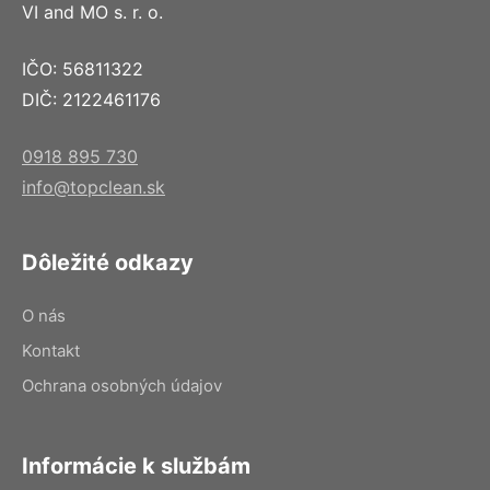
VI and MO s. r. o.
IČO: 56811322
DIČ: 2122461176
0918 895 730
info@topclean.sk
Dôležité odkazy
O nás
Kontakt
Ochrana osobných údajov
Informácie k službám