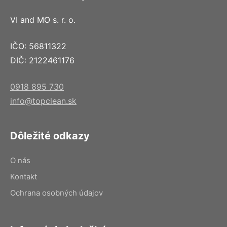
VI and MO s. r. o.
IČO: 56811322
DIČ: 2122461176
0918 895 730
info@topclean.sk
Dôležité odkazy
O nás
Kontakt
Ochrana osobných údajov