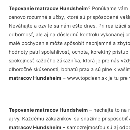
Tepovanie matracov Hundsheim
? Ponúkame vám pr
cenovo rozumné služby, ktoré sú prispôsobené vaš
Neváhajte a ozvite sa nám ešte dnes. Pri realizácií
odbornosť, ale aj na dôslednú kontrolu vykonanej p
malé pochybenie môže spôsobiť nepríjemné a zbyto
hodnoty patrí spoľahlivosť, ochota, korektný príst
spokojnosť každého zákazníka, ktorá je pre nás vžd
dlhoročné skúsenosti, bohatú prax a sú plne k vaš
matracov Hundsheim
– www.topclean.sk je tu pre 
Tepovanie matracov Hundsheim
– nechajte to na 
aj vy. Každému zákazníkovi sa snažíme prispôsobiť 
matracov Hundsheim
– samozrejmosťou sú aj odbor