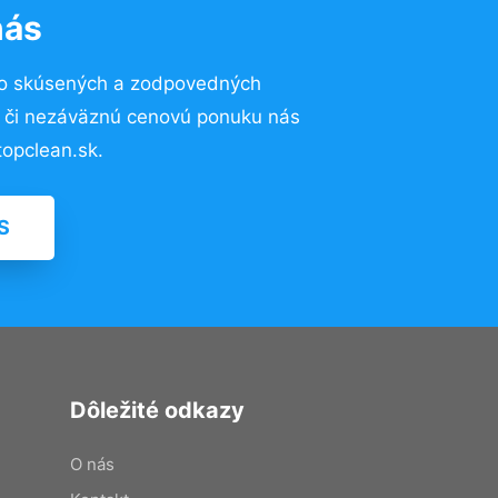
nás
to skúsených a zodpovedných
ií či nezáväznú cenovú ponuku nás
opclean.sk.
S
Dôležité odkazy
O nás