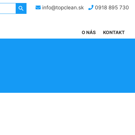
Search Button
info@topclean.sk
0918 895 730
O NÁS
KONTAKT