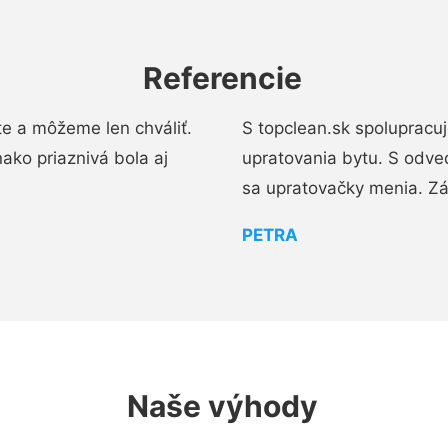
Referencie
e a môžeme len chváliť.
S topclean.sk spolupracu
ako priaznivá bola aj
upratovania bytu. S odve
sa upratovačky menia. Zá
PETRA
Naše výhody