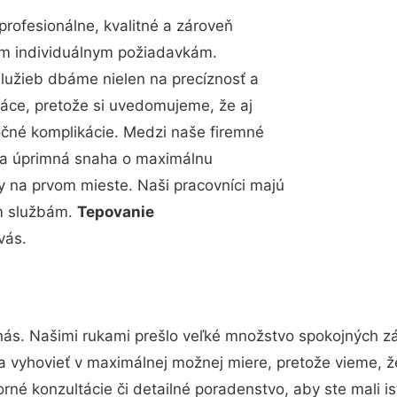
ofesionálne, kvalitné a zároveň
im individuálnym požiadavkám.
 služieb dbáme nielen na precíznosť a
ráce, pretože si uvedomujeme, že aj
čné komplikácie. Medzi naše firemné
up a úprimná snaha o maximálnu
y na prvom mieste. Naši pracovníci majú
im službám.
Tepovanie
vás.
nás. Našimi rukami prešlo veľké množstvo spokojných zá
a vyhovieť v maximálnej možnej miere, pretože vieme, 
né konzultácie či detailné poradenstvo, aby ste mali i