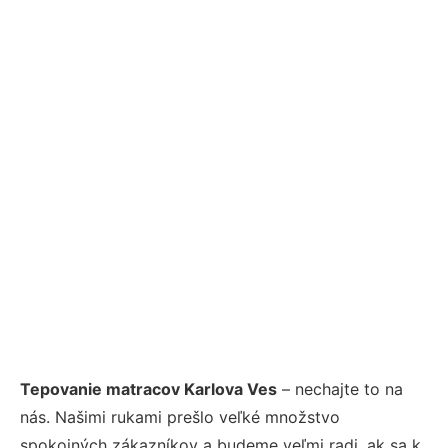
Tepovanie matracov Karlova Ves
– nechajte to na
nás. Našimi rukami prešlo veľké množstvo
spokojných zákazníkov a budeme veľmi radi, ak sa k