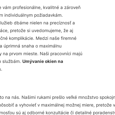
vám profesionálne, kvalitné a zároveň
im individuálnym požiadavkám.
 služieb dbáme nielen na precíznosť a
ráce, pretože si uvedomujeme, že aj
čné komplikácie. Medzi naše firemné
up a úprimná snaha o maximálnu
y na prvom mieste. Naši pracovníci majú
im službám.
Umývanie okien na
s.
to na nás. Našimi rukami prešlo veľké množstvo spokoj
pôsobiť a vyhovieť v maximálnej možnej miere, pretože 
mosťou sú aj odborné konzultácie či detailné poradenstv