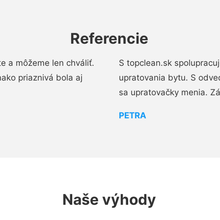
Referencie
e a môžeme len chváliť.
S topclean.sk spolupracu
ako priaznivá bola aj
upratovania bytu. S odve
sa upratovačky menia. Zá
PETRA
Naše výhody