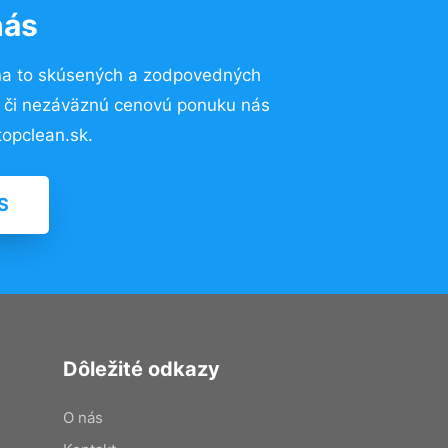
nás
na to skúsených a zodpovedných
ií či nezáväznú cenovú ponuku nás
opclean.sk.
S
Dôležité odkazy
O nás