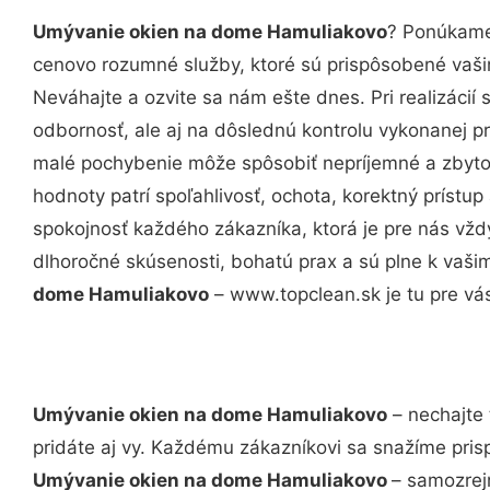
Umývanie okien na dome Hamuliakovo
? Ponúkame 
cenovo rozumné služby, ktoré sú prispôsobené vaš
Neváhajte a ozvite sa nám ešte dnes. Pri realizácií
odbornosť, ale aj na dôslednú kontrolu vykonanej p
malé pochybenie môže spôsobiť nepríjemné a zbyto
hodnoty patrí spoľahlivosť, ochota, korektný príst
spokojnosť každého zákazníka, ktorá je pre nás vžd
dlhoročné skúsenosti, bohatú prax a sú plne k vaš
dome Hamuliakovo
– www.topclean.sk je tu pre vá
Umývanie okien na dome Hamuliakovo
– nechajte 
pridáte aj vy. Každému zákazníkovi sa snažíme pris
Umývanie okien na dome Hamuliakovo
– samozrej