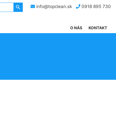
Search Button
info@topclean.sk
0918 895 730
O NÁS
KONTAKT