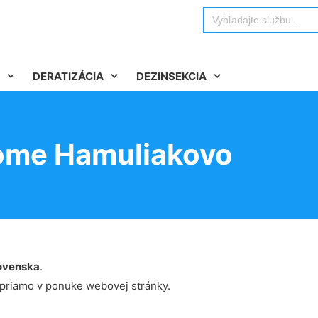
Search
for:
DERATIZÁCIA
DEZINSEKCIA
ome Hamuliakovo
ovenska
.
 priamo v ponuke webovej stránky.