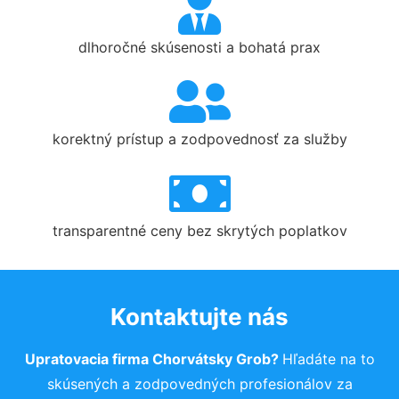
dlhoročné skúsenosti a bohatá prax
korektný prístup a zodpovednosť za služby
transparentné ceny bez skrytých poplatkov
Kontaktujte nás
Upratovacia firma Chorvátsky Grob?
Hľadáte na to
skúsených a zodpovedných profesionálov za