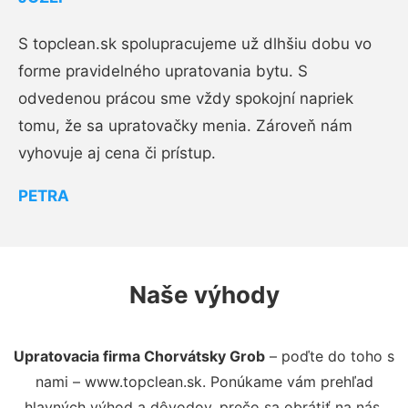
S topclean.sk spolupracujeme už dlhšiu dobu vo
forme pravidelného upratovania bytu. S
odvedenou prácou sme vždy spokojní napriek
tomu, že sa upratovačky menia. Zároveň nám
vyhovuje aj cena či prístup.
PETRA
Naše výhody
Upratovacia firma Chorvátsky Grob
– poďte do toho s
nami – www.topclean.sk. Ponúkame vám prehľad
hlavných výhod a dôvodov, prečo sa obrátiť na nás.