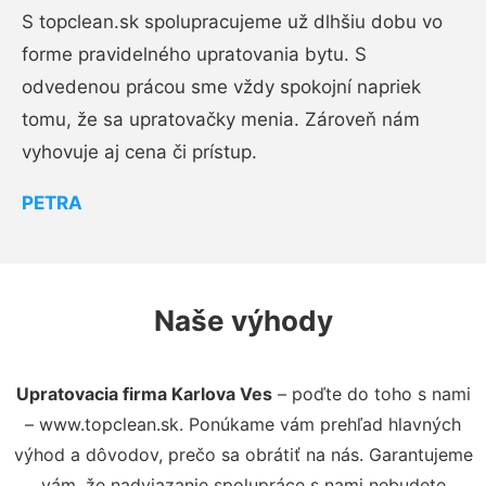
S topclean.sk spolupracujeme už dlhšiu dobu vo
forme pravidelného upratovania bytu. S
odvedenou prácou sme vždy spokojní napriek
tomu, že sa upratovačky menia. Zároveň nám
vyhovuje aj cena či prístup.
PETRA
Naše výhody
Upratovacia firma Karlova Ves
– poďte do toho s nami
– www.topclean.sk. Ponúkame vám prehľad hlavných
výhod a dôvodov, prečo sa obrátiť na nás. Garantujeme
vám, že nadviazanie spolupráce s nami nebudete