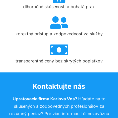
dlhoročné skúsenosti a bohatá prax
korektný prístup a zodpovednosť za služby
transparentné ceny bez skrytých poplatkov
Kontaktujte nás
Upratovacia firma Karlova Ves?
Hľadáte na to
skúsených a zodpovedných profesionálov za
rozumný peniaz? Pre viac informácií či nezáväznú