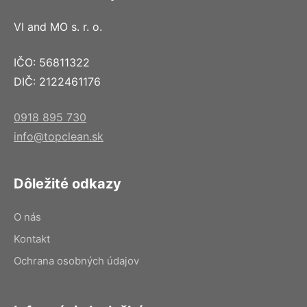
VI and MO s. r. o.
IČO: 56811322
DIČ: 2122461176
0918 895 730
info@topclean.sk
Dôležité odkazy
O nás
Kontakt
Ochrana osobných údajov