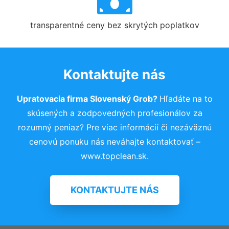
transparentné ceny bez skrytých poplatkov
Kontaktujte nás
Upratovacia firma Slovenský Grob?
Hľadáte na to
skúsených a zodpovedných profesionálov za
rozumný peniaz? Pre viac informácií či nezáväznú
cenovú ponuku nás neváhajte kontaktovať –
www.topclean.sk.
KONTAKTUJTE NÁS