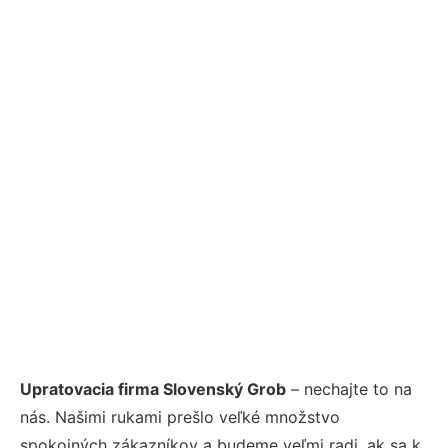
Upratovacia firma Slovenský Grob
– nechajte to na
nás. Našimi rukami prešlo veľké množstvo
spokojných zákazníkov a budeme veľmi radi, ak sa k