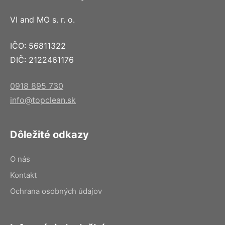
VI and MO s. r. o.
IČO: 56811322
DIČ: 2122461176
0918 895 730
info@topclean.sk
Dôležité odkazy
O nás
Kontakt
Ochrana osobných údajov