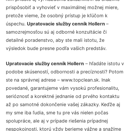
prispôsobiť a vyhovieť v maximálnej možnej miere,
pretože vieme, že osobný prístup je kľúčom k
úspechu.
Upratovacie služby cenník Hollern
–
samozrejmosťou sú aj odborné konzultácie či
detailné poradenstvo, aby ste mali istotu, že
výsledok bude presne podľa vašich predstáv.
Upratovacie služby cenník Hollern
– hľadáte istotu v
podobe skúseností, odbornosti a precíznosti? Potom
ste na správnej adrese – www.topclean.sk. Inak
povedané, garantujeme vám vysokú profesionalitu,
serióznosť a korektné jednanie od prvého kontaktu
až po samotné dokončenie vašej zákazky. Keďže aj
my sme iba ľudia, sme tu pre vás nielen počas
spolupráce, ale aj v prípade riešenia prípadnej
nespokojnosti, ktorú vždy berieme vážne a snažíme