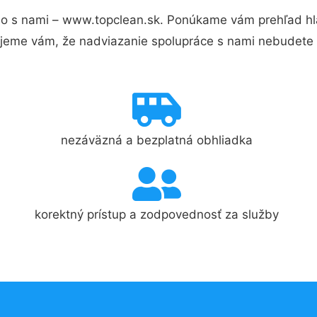
o s nami – www.topclean.sk. Ponúkame vám prehľad hla
jeme vám, že nadviazanie spolupráce s nami nebudete 
nezáväzná a bezplatná obhliadka
korektný prístup a zodpovednosť za služby