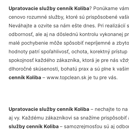
Upratovacie služby cenník Koliba
? Ponúkame vám p
cenovo rozumné služby, ktoré sú prispôsobené vaš
Neváhajte a ozvite sa nám ešte dnes. Pri realizácií
odbornosť, ale aj na dôslednú kontrolu vykonanej p
malé pochybenie môže spôsobiť nepríjemné a zbyto
hodnoty patrí spoľahlivosť, ochota, korektný príst
spokojnosť každého zákazníka, ktorá je pre nás vžd
dlhoročné skúsenosti, bohatú prax a sú plne k vaš
cenník Koliba
– www.topclean.sk je tu pre vás.
Upratovacie služby cenník Koliba
– nechajte to na
aj vy. Každému zákazníkovi sa snažíme prispôsobiť 
služby cenník Koliba
– samozrejmosťou sú aj odborn