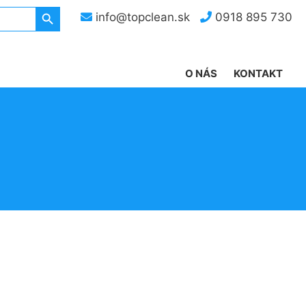
Search Button
info@topclean.sk
0918 895 730
O NÁS
KONTAKT