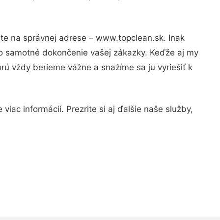
ste na správnej adrese – www.topclean.sk. Inak
po samotné dokončenie vašej zákazky. Keďže aj my
orú vždy berieme vážne a snažíme sa ju vyriešiť k
iac informácií. Prezrite si aj ďalšie naše služby,