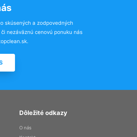
nás
to skúsených a zodpovedných
ií či nezáväznú cenovú ponuku nás
opclean.sk.
S
Dôležité odkazy
O nás