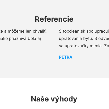
Referencie
e a môžeme len chváliť.
S topclean.sk spolupracu
ako priaznivá bola aj
upratovania bytu. S odve
sa upratovačky menia. Zá
PETRA
Naše výhody