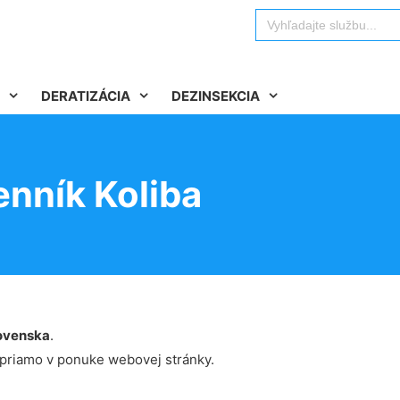
Search
for:
DERATIZÁCIA
DEZINSEKCIA
enník Koliba
ovenska
.
 priamo v ponuke webovej stránky.