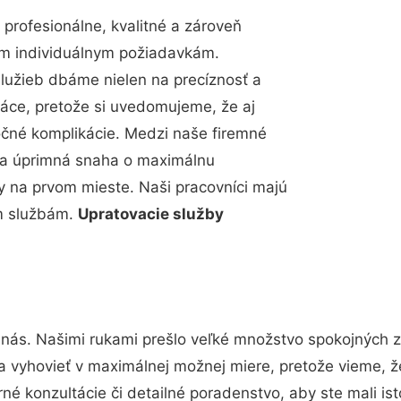
rofesionálne, kvalitné a zároveň
im individuálnym požiadavkám.
 služieb dbáme nielen na precíznosť a
ráce, pretože si uvedomujeme, že aj
čné komplikácie. Medzi naše firemné
up a úprimná snaha o maximálnu
y na prvom mieste. Naši pracovníci majú
im službám.
Upratovacie služby
 nás. Našimi rukami prešlo veľké množstvo spokojných z
a vyhovieť v maximálnej možnej miere, pretože vieme, 
é konzultácie či detailné poradenstvo, aby ste mali is