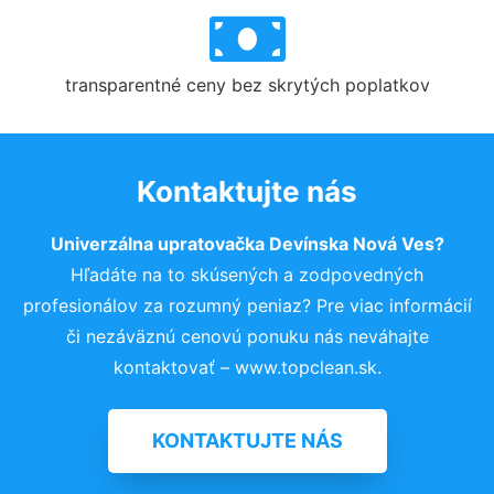
transparentné ceny bez skrytých poplatkov
Kontaktujte nás
Univerzálna upratovačka Devínska Nová Ves?
Hľadáte na to skúsených a zodpovedných
profesionálov za rozumný peniaz? Pre viac informácií
či nezáväznú cenovú ponuku nás neváhajte
kontaktovať – www.topclean.sk.
KONTAKTUJTE NÁS