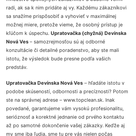
radi, ak sa k nim pridáte aj vy. Každému zákazníkovi
sa snažíme prispôsobiť a vyhovieť v maximálnej
možnej miere, pretože vieme, že osobný prístup je
kľúčom k úspechu.
Upratovačka (chyžná) Devínska
Nová Ves
– samozrejmosťou sú aj odborné
konzultácie či detailné poradenstvo, aby ste mali
istotu, že výsledok bude presne podľa vašich
predstáv.
Upratovačka Devínska Nová Ves
– hľadáte istotu v
podobe skúseností, odbornosti a precíznosti? Potom
ste na správnej adrese – www.topclean.sk. Inak
povedané, garantujeme vám vysokú profesionalitu,
serióznosť a korektné jednanie od prvého kontaktu
až po samotné dokončenie vašej zákazky. Keďže aj
my sme iba ľudia, sme tu pre vás nielen počas