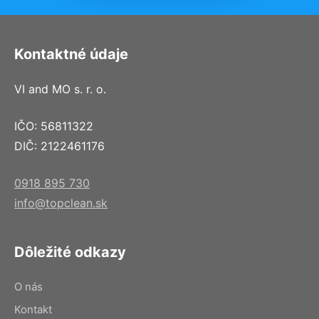
Kontaktné údaje
VI and MO s. r. o.
IČO: 56811322
DIČ: 2122461176
0918 895 730
info@topclean.sk
Dôležité odkazy
O nás
Kontakt