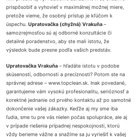
prispôsobiť a vyhovieť v maximálnej možnej miere,
pretože vieme, že osobný prístup je kľúčom k
úspechu.
Upratovačka (chyžná) Vrakuňa
–
samozrejmosťou sú aj odborné konzultácie či
detailné poradenstvo, aby ste mali istotu, že
výsledok bude presne podľa vašich predstáv.
Upratovačka Vrakuňa
– hľadáte istotu v podobe
skúseností, odbornosti a precíznosti? Potom ste na
správnej adrese – www.topclean.sk. Inak povedané,
garantujeme vám vysokú profesionalitu, serióznosť a
korektné jednanie od prvého kontaktu až po samotné
dokončenie vašej zákazky. Keďže aj my sme iba
ľudia, sme tu pre vás nielen počas spolupráce, ale aj
v prípade riešenia prípadnej nespokojnosti, ktorú
vždy berieme vážne a snažíme sa ju vyriešiť k vašej