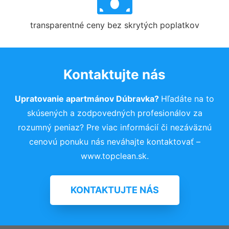
transparentné ceny bez skrytých poplatkov
Kontaktujte nás
Upratovanie apartmánov Dúbravka?
Hľadáte na to
skúsených a zodpovedných profesionálov za
rozumný peniaz? Pre viac informácií či nezáväznú
cenovú ponuku nás neváhajte kontaktovať –
www.topclean.sk.
KONTAKTUJTE NÁS