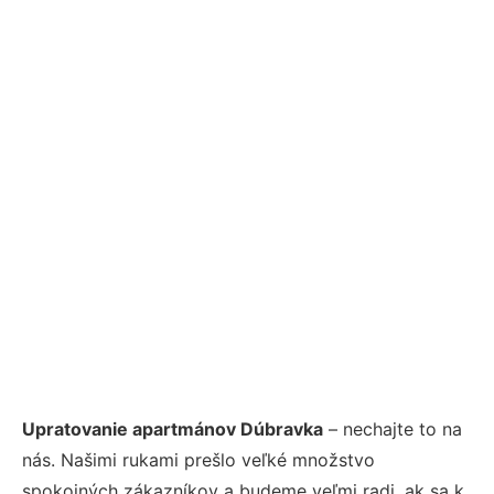
Upratovanie apartmánov Dúbravka
– nechajte to na
nás. Našimi rukami prešlo veľké množstvo
spokojných zákazníkov a budeme veľmi radi, ak sa k