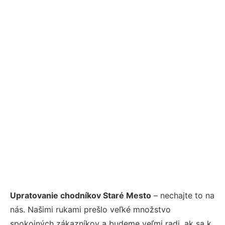
Upratovanie chodníkov Staré Mesto
– nechajte to na
nás. Našimi rukami prešlo veľké množstvo
spokojných zákazníkov a budeme veľmi radi, ak sa k