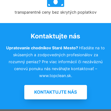
transparentné ceny bez skrytých poplatkov
Kontaktujte nás
Upratovanie chodníkov Staré Mesto?
Hľadáte na to
skúsených a zodpovedných profesionálov za
rozumný peniaz? Pre viac informácií či nezáväznú
cenovú ponuku nás neváhajte kontaktovať –
www.topclean.sk.
KONTAKTUJTE NÁS