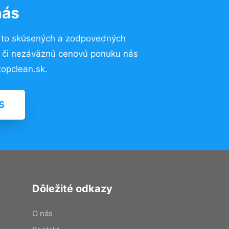
nás
 to skúsených a zodpovedných
ií či nezáväznú cenovú ponuku nás
opclean.sk.
S
Dôležité odkazy
O nás