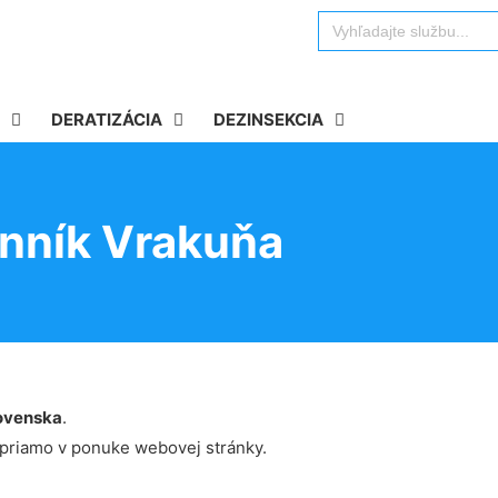
Search
for:
DERATIZÁCIA
DEZINSEKCIA
enník Vrakuňa
ovenska
.
 priamo v ponuke webovej stránky.