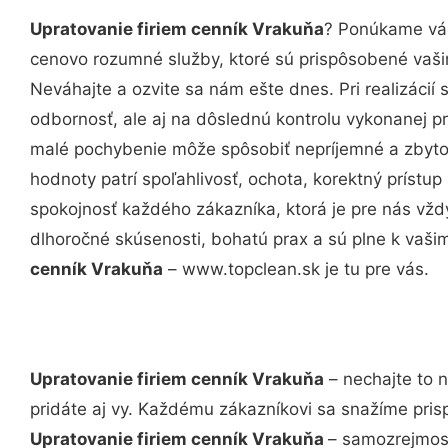
Upratovanie firiem cenník Vrakuňa
? Ponúkame vám
cenovo rozumné služby, ktoré sú prispôsobené vaš
Neváhajte a ozvite sa nám ešte dnes. Pri realizácií
odbornosť, ale aj na dôslednú kontrolu vykonanej p
malé pochybenie môže spôsobiť nepríjemné a zbyto
hodnoty patrí spoľahlivosť, ochota, korektný príst
spokojnosť každého zákazníka, ktorá je pre nás vžd
dlhoročné skúsenosti, bohatú prax a sú plne k vaš
cenník Vrakuňa
– www.topclean.sk je tu pre vás.
Upratovanie firiem cenník Vrakuňa
– nechajte to 
pridáte aj vy. Každému zákazníkovi sa snažíme pris
Upratovanie firiem cenník Vrakuňa
– samozrejmosť