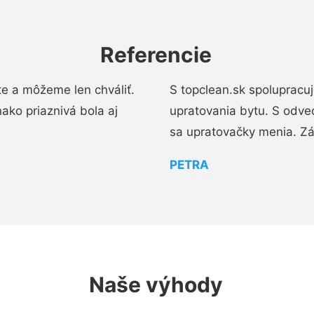
Referencie
e a môžeme len chváliť.
S topclean.sk spolupracu
ako priaznivá bola aj
upratovania bytu. S odve
sa upratovačky menia. Zá
PETRA
Naše výhody