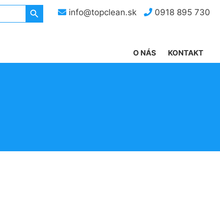
Search Button
info@topclean.sk
0918 895 730
O NÁS
KONTAKT