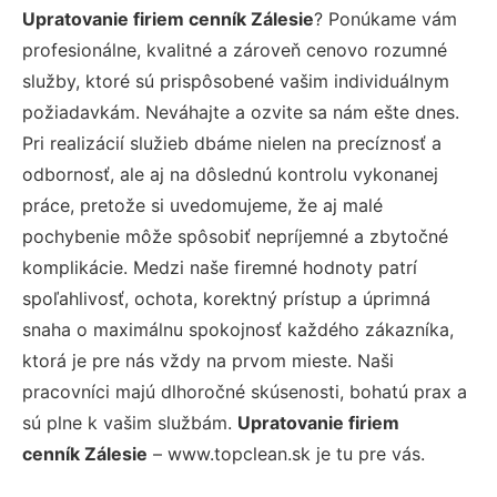
Upratovanie firiem cenník Zálesie
? Ponúkame vám
profesionálne, kvalitné a zároveň cenovo rozumné
služby, ktoré sú prispôsobené vašim individuálnym
požiadavkám. Neváhajte a ozvite sa nám ešte dnes.
Pri realizácií služieb dbáme nielen na precíznosť a
odbornosť, ale aj na dôslednú kontrolu vykonanej
práce, pretože si uvedomujeme, že aj malé
pochybenie môže spôsobiť nepríjemné a zbytočné
komplikácie. Medzi naše firemné hodnoty patrí
spoľahlivosť, ochota, korektný prístup a úprimná
snaha o maximálnu spokojnosť každého zákazníka,
ktorá je pre nás vždy na prvom mieste. Naši
pracovníci majú dlhoročné skúsenosti, bohatú prax a
sú plne k vašim službám.
Upratovanie firiem
cenník Zálesie
– www.topclean.sk je tu pre vás.