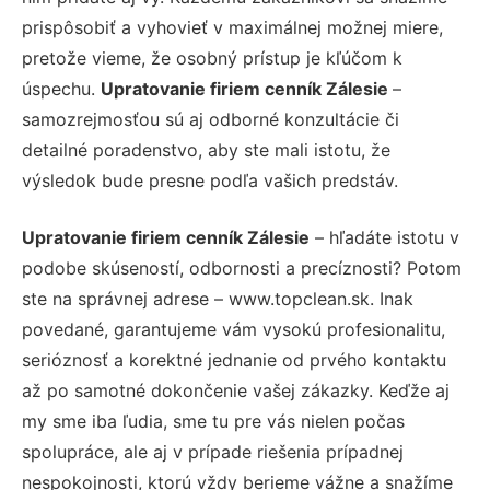
prispôsobiť a vyhovieť v maximálnej možnej miere,
pretože vieme, že osobný prístup je kľúčom k
úspechu.
Upratovanie firiem cenník Zálesie
–
samozrejmosťou sú aj odborné konzultácie či
detailné poradenstvo, aby ste mali istotu, že
výsledok bude presne podľa vašich predstáv.
Upratovanie firiem cenník Zálesie
– hľadáte istotu v
podobe skúseností, odbornosti a precíznosti? Potom
ste na správnej adrese – www.topclean.sk. Inak
povedané, garantujeme vám vysokú profesionalitu,
serióznosť a korektné jednanie od prvého kontaktu
až po samotné dokončenie vašej zákazky. Keďže aj
my sme iba ľudia, sme tu pre vás nielen počas
spolupráce, ale aj v prípade riešenia prípadnej
nespokojnosti, ktorú vždy berieme vážne a snažíme