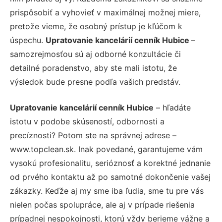
prispôsobiť a vyhovieť v maximálnej možnej miere,
pretože vieme, že osobný prístup je kľúčom k
úspechu.
Upratovanie kancelárií cenník Hubice
–
samozrejmosťou sú aj odborné konzultácie či
detailné poradenstvo, aby ste mali istotu, že
výsledok bude presne podľa vašich predstáv.
Upratovanie kancelárií cenník Hubice
– hľadáte
istotu v podobe skúseností, odbornosti a
precíznosti? Potom ste na správnej adrese –
www.topclean.sk. Inak povedané, garantujeme vám
vysokú profesionalitu, serióznosť a korektné jednanie
od prvého kontaktu až po samotné dokončenie vašej
zákazky. Keďže aj my sme iba ľudia, sme tu pre vás
nielen počas spolupráce, ale aj v prípade riešenia
prípadnej nespokojnosti, ktorú vždy berieme vážne a