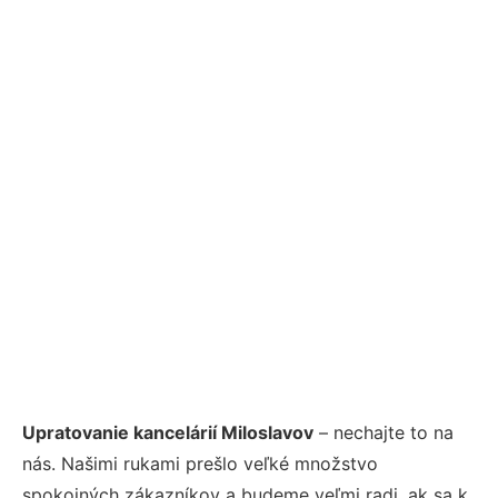
Upratovanie kancelárií Miloslavov
– nechajte to na
nás. Našimi rukami prešlo veľké množstvo
spokojných zákazníkov a budeme veľmi radi, ak sa k