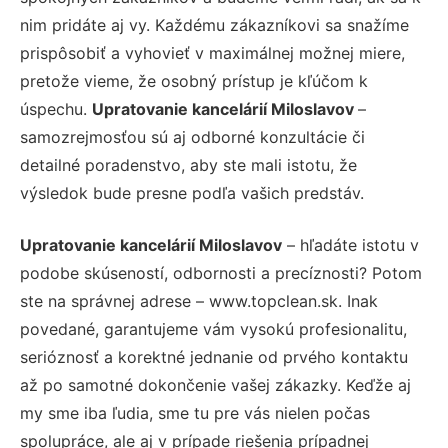
nim pridáte aj vy. Každému zákazníkovi sa snažíme
prispôsobiť a vyhovieť v maximálnej možnej miere,
pretože vieme, že osobný prístup je kľúčom k
úspechu.
Upratovanie kancelárií Miloslavov
–
samozrejmosťou sú aj odborné konzultácie či
detailné poradenstvo, aby ste mali istotu, že
výsledok bude presne podľa vašich predstáv.
Upratovanie kancelárií Miloslavov
– hľadáte istotu v
podobe skúseností, odbornosti a precíznosti? Potom
ste na správnej adrese – www.topclean.sk. Inak
povedané, garantujeme vám vysokú profesionalitu,
serióznosť a korektné jednanie od prvého kontaktu
až po samotné dokončenie vašej zákazky. Keďže aj
my sme iba ľudia, sme tu pre vás nielen počas
spolupráce, ale aj v prípade riešenia prípadnej