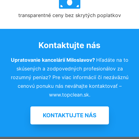
transparentné ceny bez skrytých poplatkov
Kontaktujte nás
Upratovanie kancelárií Miloslavov?
Hľadáte na to
skúsených a zodpovedných profesionálov za
rozumný peniaz? Pre viac informácií či nezáväznú
cenovú ponuku nás neváhajte kontaktovať –
www.topclean.sk.
KONTAKTUJTE NÁS