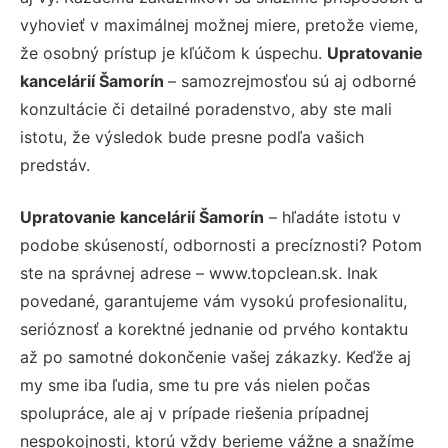
vyhovieť v maximálnej možnej miere, pretože vieme,
že osobný prístup je kľúčom k úspechu.
Upratovanie
kancelárií Šamorín
– samozrejmosťou sú aj odborné
konzultácie či detailné poradenstvo, aby ste mali
istotu, že výsledok bude presne podľa vašich
predstáv.
Upratovanie kancelárií Šamorín
– hľadáte istotu v
podobe skúseností, odbornosti a precíznosti? Potom
ste na správnej adrese – www.topclean.sk. Inak
povedané, garantujeme vám vysokú profesionalitu,
serióznosť a korektné jednanie od prvého kontaktu
až po samotné dokončenie vašej zákazky. Keďže aj
my sme iba ľudia, sme tu pre vás nielen počas
spolupráce, ale aj v prípade riešenia prípadnej
nespokojnosti, ktorú vždy berieme vážne a snažíme