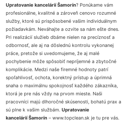
Upratovanie kancelárií Šamorín
? Ponúkame vám
profesionálne, kvalitné a zároveň cenovo rozumné
služby, ktoré sú prispôsobené vašim individuálnym
požiadavkám. Neváhajte a ozvite sa nám ešte dnes.
Pri realizácií služieb dbáme nielen na precíznosť a
odbornosť, ale aj na dôslednú kontrolu vykonanej
práce, pretože si uvedomujeme, že aj malé
pochybenie môže spôsobiť nepríjemné a zbytočné
komplikácie. Medzi naše firemné hodnoty patrí
spoľahlivosť, ochota, korektný prístup a úprimná
snaha o maximálnu spokojnosť každého zákazníka,
ktorá je pre nás vždy na prvom mieste. Naši
pracovníci majú dlhoročné skúsenosti, bohatú prax a
sú plne k vašim službám.
Upratovanie
kancelárií Šamorín
– www.topclean.sk je tu pre vás.