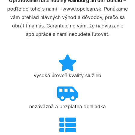
Upratovanie na 2 hodiny Hainburg an der Donau
–
poďte do toho s nami – www.topclean.sk. Ponúkame
vám prehľad hlavných výhod a dôvodov, prečo sa
obrátiť na nás. Garantujeme vám, že nadviazanie
spolupráce s nami nebudete ľutovať.
vysoká úroveň kvality služieb
nezáväzná a bezplatná obhliadka