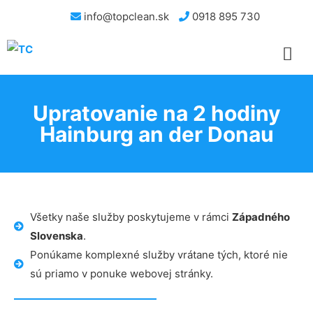
info@topclean.sk
0918 895 730
Upratovanie na 2 hodiny
Hainburg an der Donau
Všetky naše služby poskytujeme v rámci
Západného
Slovenska
.
Ponúkame komplexné služby vrátane tých, ktoré nie
sú priamo v ponuke webovej stránky.