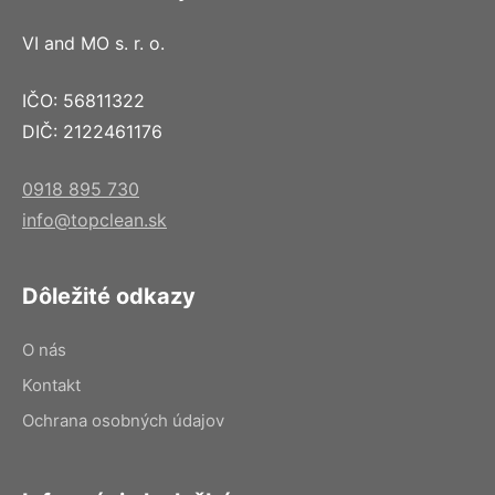
VI and MO s. r. o.
IČO: 56811322
DIČ: 2122461176
0918 895 730
info@topclean.sk
Dôležité odkazy
O nás
Kontakt
Ochrana osobných údajov