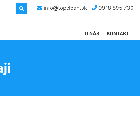
Search Button
info@topclean.sk
0918 895 730
O NÁS
KONTAKT
ji