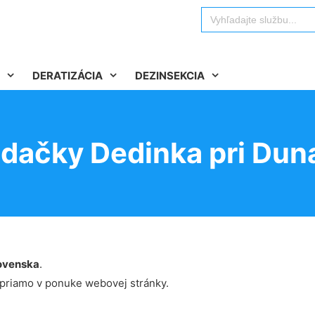
Search
for:
DERATIZÁCIA
DEZINSEKCIA
edačky Dedinka pri Duna
ovenska
.
 priamo v ponuke webovej stránky.