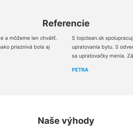
Referencie
e a môžeme len chváliť.
S topclean.sk spolupracu
ako priaznivá bola aj
upratovania bytu. S odve
sa upratovačky menia. Zá
PETRA
Naše výhody