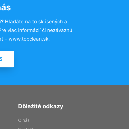
nás
i?
Hľadáte na to skúsených a
e viac informácií či nezáväznú
ť – www.topclean.sk.
S
Dôležité odkazy
O nás