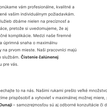
onúkame vám profesionálne, kvalitné a
bené vašim individuálnym požiadavkám.
 služieb dbáme nielen na precíznosť a
ráce, pretože si uvedomujeme, že aj
čné komplikácie. Medzi naše firemné
up a úprimná snaha o maximálnu
y na prvom mieste. Naši pracovníci majú
im službám.
Čistenie čalúnenej
u pre vás.
echajte to na nás. Našimi rukami prešlo veľké množstv
žíme prispôsobiť a vyhovieť v maximálnej možnej miere, 
 Dunaji
– samozrejmosťou sú aj odborné konzultácie či de