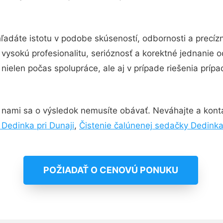
ľadáte istotu v podobe skúseností, odbornosti a precíz
ysokú profesionalitu, serióznosť a korektné jednanie 
nielen počas spolupráce, ale aj v prípade riešenia príp
 nami sa o výsledok nemusíte obávať. Neváhajte a kontakt
Dedinka pri Dunaji
,
Čistenie čalúnenej sedačky Dedinka 
POŽIADAŤ O CENOVÚ PONUKU