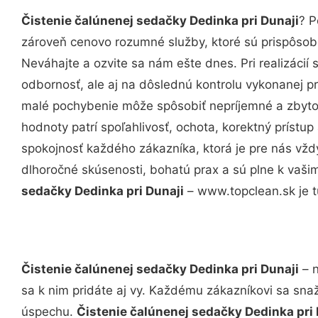
Čistenie čalúnenej sedačky Dedinka pri Dunaji
? P
zároveň cenovo rozumné služby, ktoré sú prispôso
Neváhajte a ozvite sa nám ešte dnes. Pri realizácií
odbornosť, ale aj na dôslednú kontrolu vykonanej p
malé pochybenie môže spôsobiť nepríjemné a zbyto
hodnoty patrí spoľahlivosť, ochota, korektný príst
spokojnosť každého zákazníka, ktorá je pre nás vžd
dlhoročné skúsenosti, bohatú prax a sú plne k vaš
sedačky Dedinka pri Dunaji
– www.topclean.sk je t
Čistenie čalúnenej sedačky Dedinka pri Dunaji
– n
sa k nim pridáte aj vy. Každému zákazníkovi sa sna
úspechu.
Čistenie čalúnenej sedačky Dedinka pri