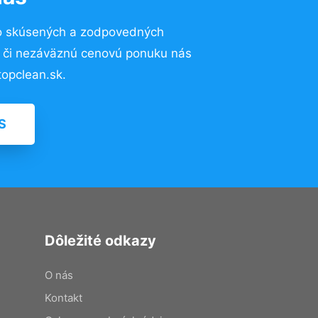
o skúsených a zodpovedných
ií či nezáväznú cenovú ponuku nás
opclean.sk.
S
Dôležité odkazy
O nás
Kontakt