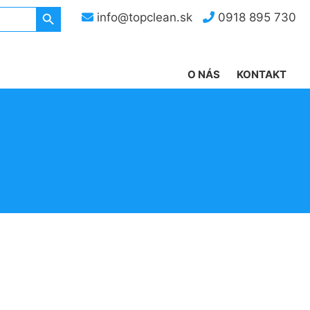
Search Button
info@topclean.sk
0918 895 730
O NÁS
KONTAKT