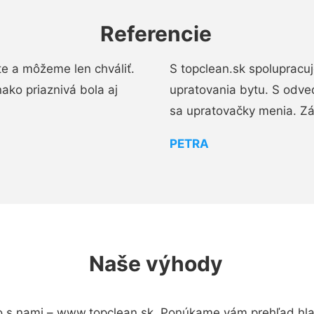
Referencie
e a môžeme len chváliť.
S topclean.sk spolupracu
ako priaznivá bola aj
upratovania bytu. S odve
sa upratovačky menia. Zá
PETRA
Naše výhody
 s nami – www.topclean.sk. Ponúkame vám prehľad hlav