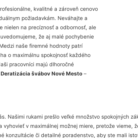
ofesionálne, kvalitné a zároveň cenovo
viduálnym požiadavkám. Neváhajte a
e nielen na precíznosť a odbornosť, ale
si uvedomujeme, že aj malé pochybenie
Medzi naše firemné hodnoty patrí
snaha o maximálnu spokojnosť každého
Naši pracovníci majú dlhoročné
.
Deratizácia švábov Nové Mesto
–
ás. Našimi rukami prešlo veľké množstvo spokojných zák
a vyhovieť v maximálnej možnej miere, pretože vieme, 
 konzultácie či detailné poradenstvo, aby ste mali ist