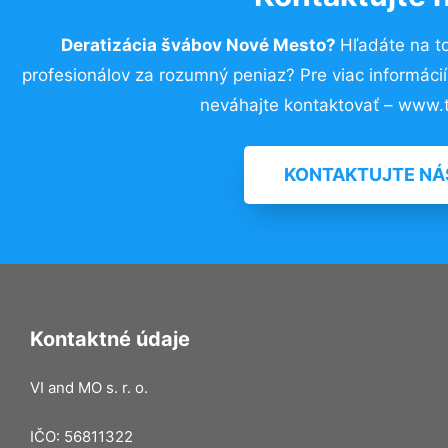
Deratizácia švábov Nové Mesto?
Hľadáte na t
profesionálov za rozumný peniaz? Pre viac informác
neváhajte kontaktovať – www.t
KONTAKTUJTE NÁ
Kontaktné údaje
VI and MO s. r. o.
IČO: 56811322