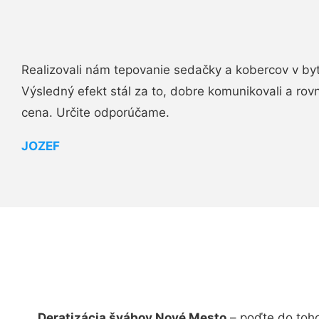
Realizovali nám tepovanie sedačky a kobercov v byt
Výsledný efekt stál za to, dobre komunikovali a rovn
cena. Určite odporúčame.
JOZEF
Deratizácia švábov Nové Mesto
– poďte do toho