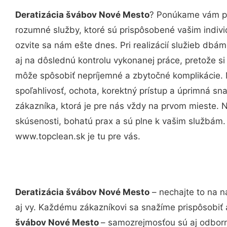
Deratizácia švábov Nové Mesto
? Ponúkame vám pr
rozumné služby, ktoré sú prispôsobené vašim indi
ozvite sa nám ešte dnes. Pri realizácií služieb dbám
aj na dôslednú kontrolu vykonanej práce, pretože 
môže spôsobiť nepríjemné a zbytočné komplikácie. 
spoľahlivosť, ochota, korektný prístup a úprimná 
zákazníka, ktorá je pre nás vždy na prvom mieste. 
skúsenosti, bohatú prax a sú plne k vašim službám
www.topclean.sk je tu pre vás.
Deratizácia švábov Nové Mesto
– nechajte to na n
aj vy. Každému zákazníkovi sa snažíme prispôsobiť 
švábov Nové Mesto
– samozrejmosťou sú aj odborné