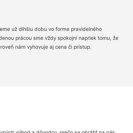
jeme už dlhšiu dobu vo forme pravidelného
denou prácou sme vždy spokojní napriek tomu, že
roveň nám vyhovuje aj cena či prístup.
ných výhod a dôvodov, prečo sa obrátiť na nás.