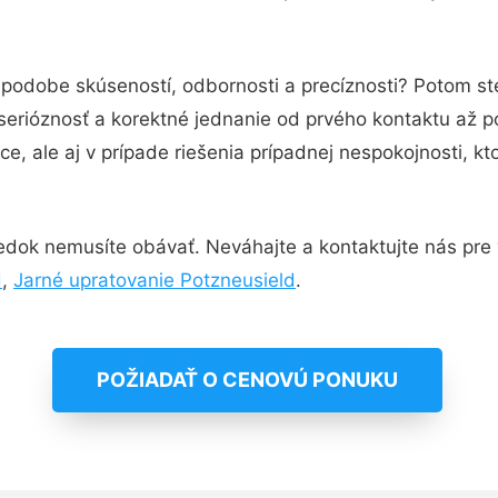
v podobe skúseností, odbornosti a precíznosti? Potom s
serióznosť a korektné jednanie od prvého kontaktu až 
e, ale aj v prípade riešenia prípadnej nespokojnosti, kt
edok nemusíte obávať. Neváhajte a kontaktujte nás pre via
d
,
Jarné upratovanie Potzneusield
.
POŽIADAŤ O CENOVÚ PONUKU