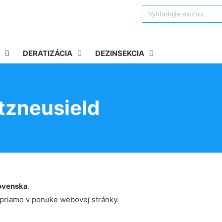
Search
for:
DERATIZÁCIA
DEZINSEKCIA
tzneusield
ovenska
.
 priamo v ponuke webovej stránky.