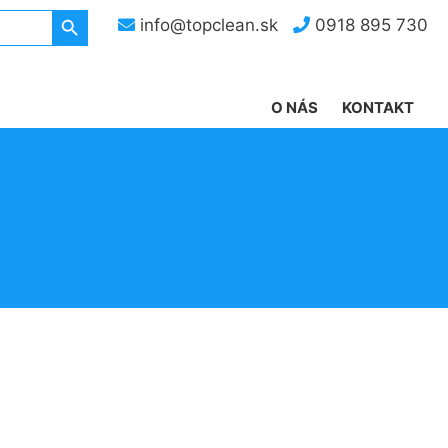
Search Button
info@topclean.sk
0918 895 730
O NÁS
KONTAKT