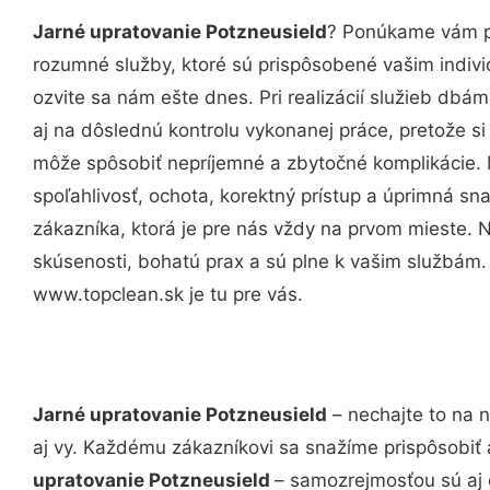
Jarné upratovanie Potzneusield
? Ponúkame vám pr
rozumné služby, ktoré sú prispôsobené vašim indi
ozvite sa nám ešte dnes. Pri realizácií služieb dbám
aj na dôslednú kontrolu vykonanej práce, pretože 
môže spôsobiť nepríjemné a zbytočné komplikácie. 
spoľahlivosť, ochota, korektný prístup a úprimná 
zákazníka, ktorá je pre nás vždy na prvom mieste. 
skúsenosti, bohatú prax a sú plne k vašim službám
www.topclean.sk je tu pre vás.
Jarné upratovanie Potzneusield
– nechajte to na 
aj vy. Každému zákazníkovi sa snažíme prispôsobiť 
upratovanie Potzneusield
– samozrejmosťou sú aj 