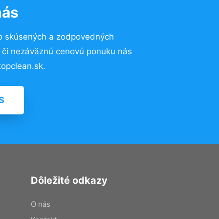
nás
to skúsených a zodpovedných
ií či nezáväznú cenovú ponuku nás
opclean.sk.
S
Dôležité odkazy
O nás