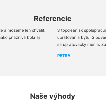
Referencie
e a môžeme len chváliť.
S topclean.sk spolupracu
ako priaznivá bola aj
upratovania bytu. S odve
sa upratovačky menia. Zá
PETRA
Naše výhody